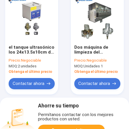
el tanque ultrasónico
Dos máquina de
los 24x13.5x10cm del
limpieza del
limpiador 0.1KW
carburador del
Precio:
Negociable
Precio:
Negociable
SUS304 del
tanque del
MOQ:
2 unidades
MOQ:
Unidades 1
carburador 3200ml
carburador
ultrasónico del
Obtenga el último precio
Obtenga el último precio
limpiador 88L
Contactar ahora
Contactar ahora
Ahorre su tiempo
Permítanos contactar con los mejores
productos con usted.