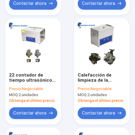
Contactar ahora
Contactar ahora
22 contador de
Calefacción de
tiempo ultrasónico
limpieza de la
del control numérico
máquina 4.5L 300W
Precio:
Negociable
Precio:
Negociable
1-30minutes del
Digitaces del
MOQ:
2 unidades
MOQ:
2 unidades
limpiador del
carburador
carburador del litro
ultrasónico de la
Obtenga el último precio
Obtenga el último precio
moto
Contactar ahora
Contactar ahora