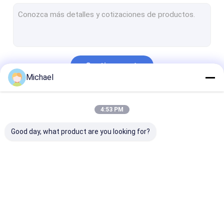
Limpiador ultrasónico automotriz
Máquina ultrasónica de la limpieza de la joyería
Limpiador ultrasónico dental
Continuar
Limpiador ultrasónico de la electrónica
Michael
Limpiador ultrasónico del motor
Nuestras Categorías
4:53 PM
Limpiador ultrasónico médico
Good day, what product are you looking for?
Limpiador ultrasónico del laboratorio
Máquina de la limpieza ultrasónica
Limpiador ultrasónico de Digitaces
Limpiador
Limpiador
Limpiador
Limpiador ultrasónico mecánico
ultrasónico de las
ultrasónico del arma
ultrasónico de
piezas
carburador