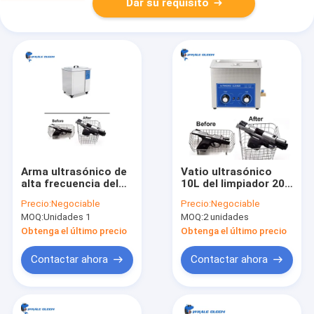
Dar su requisito
Arma ultrasónico de
Vatio ultrasónico
alta frecuencia del
10L del limpiador 200
limpiador 360L de las
del arma del
Precio:
Negociable
Precio:
Negociable
armas de fuego que
contador de tiempo
MOQ:
Unidades 1
MOQ:
2 unidades
limpia la máquina
mecánico para el
ultrasónica
arma de la mano
Obtenga el último precio
Obtenga el último precio
Contactar ahora
Contactar ahora