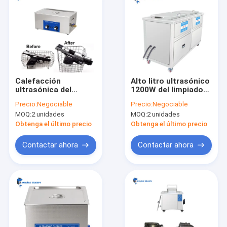
Calefacción
Alto litro ultrasónico
ultrasónica del
1200W del limpiador
limpiador 22L
88 del instrumento
Precio:
Negociable
Precio:
Negociable
400Watt Digitaces de
quirúrgico de Effiency
MOQ:
2 unidades
MOQ:
2 unidades
las piezas del arma
con el calentador
del control análogo
Obtenga el último precio
Obtenga el último precio
Contactar ahora
Contactar ahora
Hogar
Productos
Demostración de VR