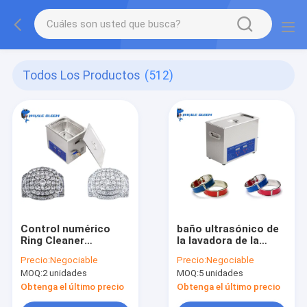
Todos Los Productos
(512)
Control numérico
baño ultrasónico de
Ring Cleaner
la lavadora de la
ultrasónico de la
joyería de 120W 3.2L
Precio:
Negociable
Precio:
Negociable
joyería 10L de la
para la joyería
MOQ:
2 unidades
MOQ:
5 unidades
máquina ultrasónica
exacta de la limpieza
Obtenga el último precio
Obtenga el último precio