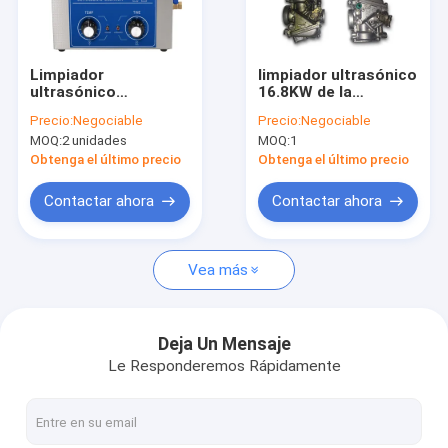
Sobre nosotros
Viaje de la fábrica
Limpiador
limpiador ultrasónico
ultrasónico
16.8KW de la
Control de calidad
ultrasónico de las
capacidad grande
Precio:
Negociable
Precio:
Negociable
piezas de automóvil
4500L para las
MOQ:
2 unidades
MOQ:
1
del limpiador 30L
piezas
Contáctenos
500Watt del inyector
aeroespaciales del
Obtenga el último precio
Obtenga el último precio
de combustible del
titanio
tanque SUS304
Noticias
Contactar ahora
Contactar ahora
Vea más
Limpiador ultrasónico de las piezas
Limpiador ultrasónico del arma
Deja Un Mensaje
Le Responderemos Rápidamente
Limpiador ultrasónico del carburador
Limpiador ultrasónico industrial