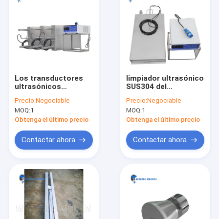
Los transductores
limpiador ultrasónico
ultrasónicos
SUS304 del
sumergibles de
sumergible del poder
Precio:
Negociable
Precio:
Negociable
SUS316 3000W para
2400W para el tanque
MOQ:
1
MOQ:
1
electrochapan
de la estabilización
Obtenga el último precio
Obtenga el último precio
Contactar ahora
Contactar ahora
Hogar
Productos
Demostración de VR