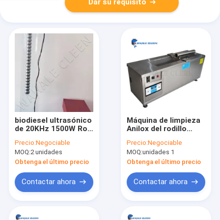
Dar su requisito
biodiesel ultrasónico
Máquina de limpieza
de 20KHz 1500W Rod
Anilox del rodillo
Transducer
ultrasónico de 3KW
Precio:
Negociable
Precio:
Negociable
Homogenizing
con el tanque del
MOQ:
2 unidades
MOQ:
unidades 1
Emulsified For
calentador SUS304
Obtenga el último precio
Obtenga el último precio
Contactar ahora
Contactar ahora