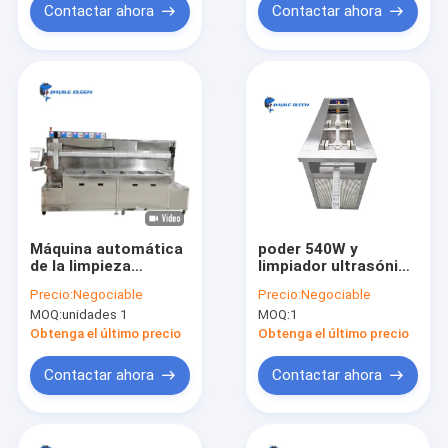
Contactar ahora
Contactar ahora
Máquina automática
poder 540W y
de la limpieza
limpiador ultrasónico
ultrasónica de los
de la correa del
Precio:
Negociable
Precio:
Negociable
tanques 108L cinco
metal de 62L
MOQ:
unidades 1
MOQ:
1
con el brazo del
Capapcity 40K para
robot
sellar
Obtenga el último precio
Obtenga el último precio
Contactar ahora
Contactar ahora