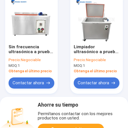
Sin frecuencia
Limpiador
ultrasónica a prueba
ultrasónico a prueba
de explosiones del
de explosiones
Precio:
Negociable
Precio:
Negociable
limpiador 28K del
sumergible de los
MOQ:
1
MOQ:
1
calentador 10L
transductores 28K
con la capacidad
Obtenga el último precio
Obtenga el último precio
135L
Contactar ahora
Contactar ahora
Ahorre su tiempo
Permítanos contactar con los mejores
productos con usted.