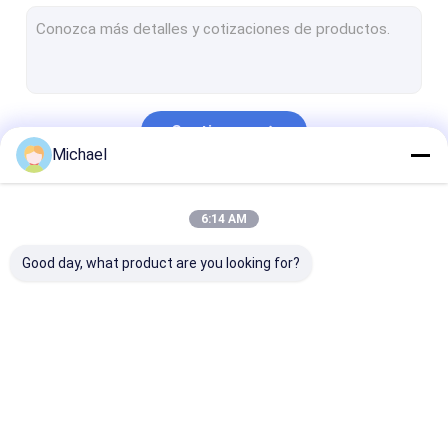
Limpiador ultrasónico automotriz
Máquina ultrasónica de la limpieza de la joyería
Limpiador ultrasónico dental
Continuar
Limpiador ultrasónico de la electrónica
Michael
Limpiador ultrasónico del motor
Nuestras Categorías
6:14 AM
Limpiador ultrasónico médico
Good day, what product are you looking for?
Limpiador ultrasónico del laboratorio
Máquina de la limpieza ultrasónica
Limpiador ultrasónico de Digitaces
Limpiador
Limpiador
Limpiador
Limpiador ultrasónico mecánico
ultrasónico de las
ultrasónico del arma
ultrasónico de
piezas
carburador