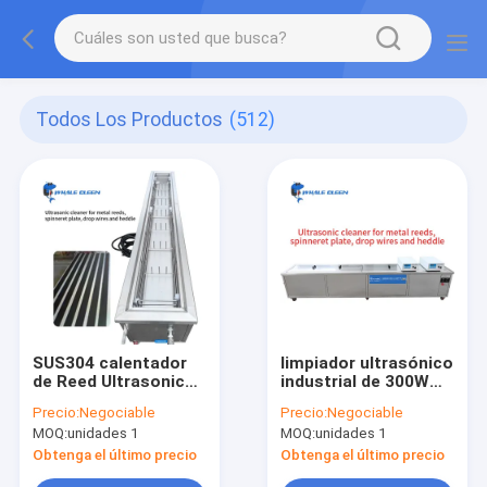
Todos Los Productos
(512)
SUS304 calentador
limpiador ultrasónico
de Reed Ultrasonic
industrial de 300W
Cleaner With 300W
168L para la malla de
Precio:
Negociable
Precio:
Negociable
del metal del tanque
lizo de los alambres
MOQ:
unidades 1
MOQ:
unidades 1
3.6KW
de descenso de la
placa de la hilera
Obtenga el último precio
Obtenga el último precio