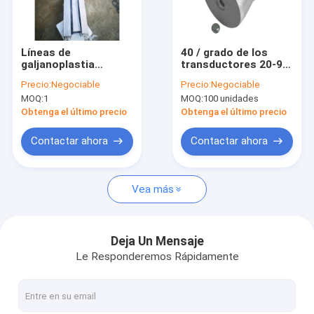
Sobre nosotros
Viaje de la fábrica
Líneas de
40 / grado de los
galjanoplastia
transductores 20-95
Control de calidad
transductores
de la limpieza
Precio:
Negociable
Precio:
Negociable
ultrasónicos
ultrasónica 60khz
MOQ:
1
MOQ:
100 unidades
sumergibles 1800W
ajustable con el
Contáctenos
SUS304/316
alambre
Obtenga el último precio
Obtenga el último precio
Noticias
Contactar ahora
Contactar ahora
Vea más
Limpiador ultrasónico de las piezas
Limpiador ultrasónico del arma
Deja Un Mensaje
Le Responderemos Rápidamente
Limpiador ultrasónico del carburador
Limpiador ultrasónico industrial