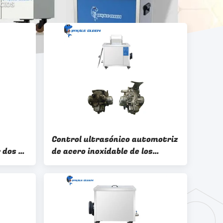
ctos
Control ultrasónico automotriz
 dos de
de acero inoxidable de los
iezas
generadores del limpiador dos
para el bloque de motor