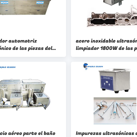
dor automotriz
acero inoxidable ultrasón
nico de las piezas del
limpiador 1800W de las 
 doble máquina de la
de automóvil 135L para l
za ultrasónica de 3 fases
piezas del motor
cio aéreo parte el baño
Impurezas ultrasónicas 