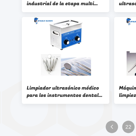
industrial de la etapa multi
ultras
automatizado completamente
industr
para la pieza de la electrónica
3600W
Limpiador ultrasónico médico
Máquin
para los instrumentos dentales
limpiez
4.1KG los 24x13.5x10cm
numéri
22