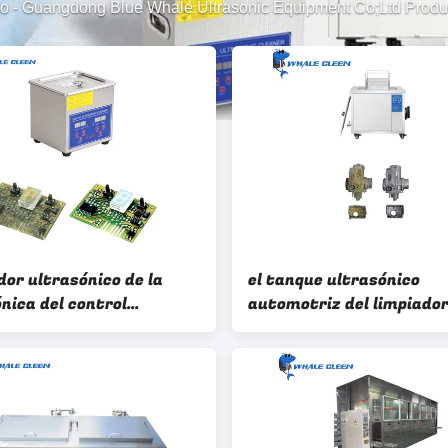
io
-
Guangdong Blue Whale Ultrasonic Equipment Co;Ltd Produ
dor ultrasónico de la
el tanque ultrasónico
nica del control
automotriz del limpiador
co 40KHz para soldar el
88L 1200Watt para las p
o del PWB
del coche