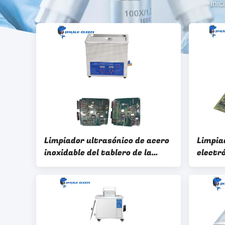
Inic
Limpiador ultrasónico de acero
Limpia
inoxidable del tablero de la
electró
placa de circuito ultrasónica
numéri
del limpiador 15L
tabler