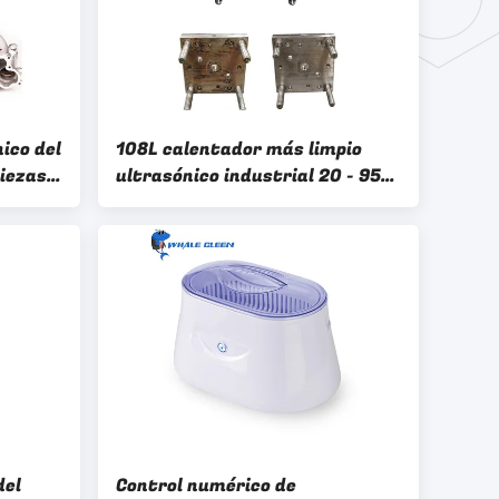
ico del
108L calentador más limpio
piezas
ultrasónico industrial 20 - 95C
as
para el moldeo por inyección
del
Control numérico de