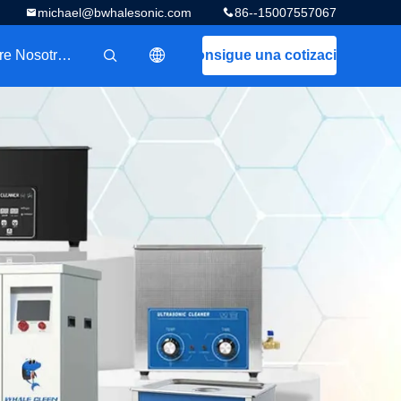
michael@bwhalesonic.com
86--15007557067
Sobre Nosotros
Consigue una cotización
描述