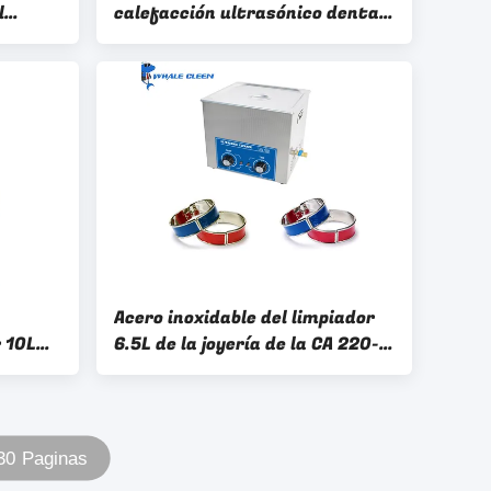
l
calefacción ultrasónico dental
taces
médico del poder 2500ml del
tales
limpiador 50W
Acero inoxidable del limpiador
r 10L
6.5L de la joyería de la CA 220-
que
240V Hydrosonic con Heater
Timer
 30 Paginas