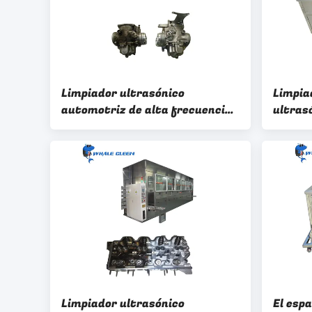
Limpiador ultrasónico
Limpia
automotriz de alta frecuencia
ultrasó
3KW 264 litros para culata
tanque
limpie
Limpiador ultrasónico
El espa