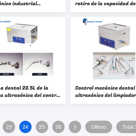
ónico industrial
retiro de la capacidad de
ial de Sonic Cleaner
limpiador 800ml de Digi
 40KHz
de las herramientas den
a dental 22.5L de la
Control mecánico dental
a ultrasónica del control
ultrasónico del limpiado
co para la oficina dental
del instrumento del tan
SUS304
23
24
25
26
Último
Total