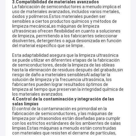
3.
Compatibilidad de materiales avanzados
La fabricación de semiconductores a menudo implica el
uso de materiales avanzados, incluidos varios metales,
óxidos y polímeros.Estos materiales pueden ser
sensibles a ciertos productos químicos y métodos de
limpieza mecánicaLas máquinas de limpieza
ultrasónicas ofrecen flexibilidad en cuanto a soluciones
de limpieza, permitiendo a los fabricantes seleccionar
disolventes, detergentes o agua desionizada en función
del material específico que se limpie..
Esta adaptabilidad asegura que la limpieza ultrasónica
se puede utilizar en diferentes etapas de la fabricación
de semiconductores, desde la limpieza de las obleas
hasta la eliminación de residuos después del grabado,sin
riesgo de daño a materiales sensiblesAl adaptar la
solución de limpieza y la frecuencia ultrasónica, los
fabricantes pueden lograr resultados óptimos de
limpieza al tiempo que preservan la integridad química de
los materiales avanzados.
4.
Control de la contaminación y integración de las
Hogar
salas limpias
Guangdong Blue Whale Equipment Co., Ltd. de limpieza por
El control de la contaminación es primordial en la
fabricación de semiconductores, y las máquinas de
ultrasonidos
es un fabricante profesional con 20 años de
Productos
limpieza por ultrasonidos están diseñadas para cumplir
experiencia en tecnología de limpieza ultrasónica.Nos
con los estrictos estándares de los ambientes de salas
especializamos en el diseño y fabricación de una gama
Demostración de VR
limpias.Estas máquinas a menudo están construidas
completa de máquinas de limpieza por ultrasonidos estándar,
con materiales que resisten el derrame de partículas,
así como sistemas de limpieza no estándar personalizados