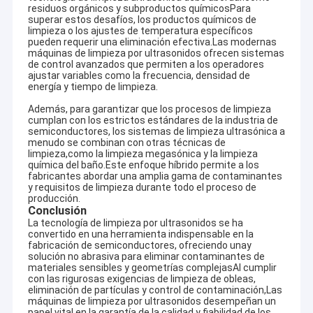
La cocina empapa los tanques
residuos orgánicos y subproductos químicosPara
superar estos desafíos, los productos químicos de
limpieza o los ajustes de temperatura específicos
pueden requerir una eliminación efectiva.Las modernas
máquinas de limpieza por ultrasonidos ofrecen sistemas
de control avanzados que permiten a los operadores
ajustar variables como la frecuencia, densidad de
energía y tiempo de limpieza.
Además, para garantizar que los procesos de limpieza
cumplan con los estrictos estándares de la industria de
semiconductores, los sistemas de limpieza ultrasónica a
menudo se combinan con otras técnicas de
limpieza,como la limpieza megasónica y la limpieza
química del baño.Este enfoque híbrido permite a los
fabricantes abordar una amplia gama de contaminantes
y requisitos de limpieza durante todo el proceso de
producción.
Conclusión
La tecnología de limpieza por ultrasonidos se ha
convertido en una herramienta indispensable en la
fabricación de semiconductores, ofreciendo unay
solución no abrasiva para eliminar contaminantes de
materiales sensibles y geometrías complejasAl cumplir
con las rigurosas exigencias de limpieza de obleas,
eliminación de partículas y control de contaminación,Las
máquinas de limpieza por ultrasonidos desempeñan un
papel vital en la garantía de la calidad y fiabilidad de los