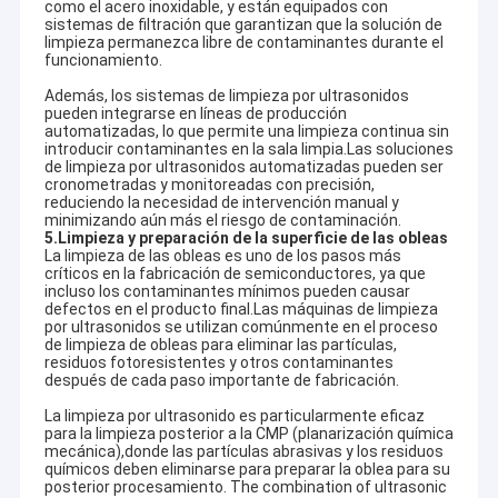
como el acero inoxidable, y están equipados con
adaptados a los requisitos industriales únicos.
Sobre nosotros
sistemas de filtración que garantizan que la solución de
Con la confianza y el apoyo a largo plazo de nuestros clientes,
limpieza permanezca libre de contaminantes durante el
seguimos innovando y nuestro objetivo es ofrecer más que solo
funcionamiento.
Viaje de la fábrica
equipos. Proporcionamos soluciones completas de limpieza
Además, los sistemas de limpieza por ultrasonidos
que ayudan a nuestros socios a tener éxito.
pueden integrarse en líneas de producción
Control de calidad
Para distribuidores
automatizadas, lo que permite una limpieza continua sin
Ofrecemos equipos de alta calidad y soluciones integrales de
introducir contaminantes en la sala limpia.Las soluciones
limpieza que cubren 12 grandes series de limpieza ultrasónica,
de limpieza por ultrasonidos automatizadas pueden ser
Contáctenos
incluyendo pero no limitado a:
cronometradas y monitoreadas con precisión,
Limpiador de piezas ultrasónicas
reduciendo la necesidad de intervención manual y
Noticias
Limpiador de armas por ultrasonidos
minimizando aún más el riesgo de contaminación.
5.
Limpieza y preparación de la superficie de las obleas
Limpiador de carbohidratos por ultrasonidos
La limpieza de las obleas es uno de los pasos más
Limpiador ultrasónico industrial
críticos en la fabricación de semiconductores, ya que
Limpiador ultrasónico para automóviles
incluso los contaminantes mínimos pueden causar
Máquina de limpieza de joyas por ultrasonidos
defectos en el producto final.Las máquinas de limpieza
Limpiador ultrasónico de las piezas
Limpiador dental por ultrasonidos
por ultrasonidos se utilizan comúnmente en el proceso
Limpieza por ultrasonidos de electrónica
de limpieza de obleas para eliminar las partículas,
Limpiador de motores por ultrasonidos
residuos fotoresistentes y otros contaminantes
Limpiador ultrasónico del arma
Limpiador médico por ultrasonidos
después de cada paso importante de fabricación.
Limpiador ultrasónico de laboratorio
Limpiador ultrasónico del carburador
La limpieza por ultrasonido es particularmente eficaz
Limpiador ultrasónico digital / mecánico
para la limpieza posterior a la CMP (planarización química
Envases de cocina
mecánica),donde las partículas abrasivas y los residuos
...y más.
Limpiador ultrasónico industrial
químicos deben eliminarse para preparar la oblea para su
Proporcionamos capacitación técnica gratuita, apoyo
posterior procesamiento. The combination of ultrasonic