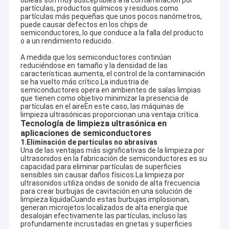
obleas son muy susceptibles a la contaminación por
partículas, productos químicos y residuos.como
partículas más pequeñas que unos pocos nanómetros,
puede causar defectos en los chips de
semiconductores, lo que conduce a la falla del producto
o a un rendimiento reducido.
A medida que los semiconductores continúan
reduciéndose en tamaño y la densidad de las
características aumenta, el control de la contaminación
se ha vuelto más crítico.La industria de
semiconductores opera en ambientes de salas limpias
que tienen como objetivo minimizar la presencia de
partículas en el aireEn este caso, las máquinas de
limpieza ultrasónicas proporcionan una ventaja crítica.
Tecnología de limpieza ultrasónica en
aplicaciones de semiconductores
1.
Eliminación de partículas no abrasivas
Una de las ventajas más significativas de la limpieza por
ultrasonidos en la fabricación de semiconductores es su
capacidad para eliminar partículas de superficies
sensibles sin causar daños físicos.La limpieza por
ultrasonidos utiliza ondas de sonido de alta frecuencia
para crear burbujas de cavitación en una solución de
limpieza líquidaCuando estas burbujas implosionan,
generan microjetos localizados de alta energía que
desalojan efectivamente las partículas, incluso las
profundamente incrustadas en grietas y superficies