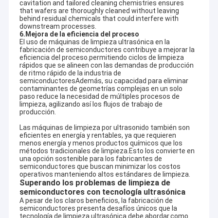
profesional y servicio postventa, ayudándole a construir una
cavitation and tailored cleaning chemistries ensures
Limpiador ultrasónico automotriz
cooperación a largo plazo y beneficiosa para todos con sus
that wafers are thoroughly cleaned without leaving
clientes.
behind residual chemicals that could interfere with
downstream processes.
Para los usuarios finales
Máquina ultrasónica de la limpieza de la joyería
6.
Mejora de la eficiencia del proceso
Suministramos sistemas de limpieza por ultrasonido confiables
El uso de máquinas de limpieza ultrasónica en la
y de alto rendimiento junto con soluciones de limpieza
Limpiador ultrasónico dental
fabricación de semiconductores contribuye a mejorar la
profesionales para garantizar que obtenga los mejores
eficiencia del proceso.permitiendo ciclos de limpieza
resultados de limpieza y la máxima eficiencia de nuestro
rápidos que se alineen con las demandas de producción
Limpiador ultrasónico de la electrónica
equipo.Nuestro equipo de ingenieros le apoya durante todo el
de ritmo rápido de la industria de
proceso desde la selección del modelo hasta la operación
semiconductoresAdemás, su capacidad para eliminar
práctica.
contaminantes de geometrías complejas en un solo
Limpiador ultrasónico del motor
paso reduce la necesidad de múltiples procesos de
Las industrias a las que prestamos servicio
limpieza, agilizando así los flujos de trabajo de
Hemos construido un fuerte reconocimiento de los clientes en
producción.
Limpiador ultrasónico médico
varias industrias, incluyendo:
Automotriz, fabricación de moldes, aeroespacial, electrónica,
Las máquinas de limpieza por ultrasonido también son
armas de fuego, aplicaciones médicas, de laboratorio y muchas
Limpiador ultrasónico del laboratorio
eficientes en energía y rentables, ya que requieren
más.
menos energía y menos productos químicos que los
Siempre aquí para ti
métodos tradicionales de limpieza.Esto los convierte en
Máquina de la limpieza ultrasónica
Estamos disponibles las 24 horas del día, los 7 días de la
una opción sostenible para los fabricantes de
semiconductores que buscan minimizar los costos
semana y listos para atender sus necesidades en cualquier
operativos manteniendo altos estándares de limpieza.
momento.
Limpiador ultrasónico de Digitaces
Superando los problemas de limpieza de
Si está interesado en nuestro equipo de limpieza ultrasónica o
semiconductores con tecnología ultrasónica
soluciones personalizadas, no dude en ponerse en contacto
Limpiador ultrasónico mecánico
A pesar de los claros beneficios, la fabricación de
con nosotros.
semiconductores presenta desafíos únicos que la
tecnología de limpieza ultrasónica debe abordar.como