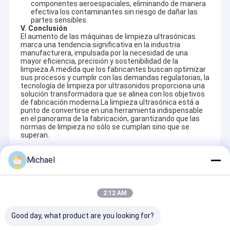
componentes aeroespaciales, eliminando de manera
adaptados a los requisitos industriales únicos.
Sobre nosotros
efectiva los contaminantes sin riesgo de dañar las
Con la confianza y el apoyo a largo plazo de nuestros clientes,
partes sensibles.
seguimos innovando y nuestro objetivo es ofrecer más que solo
V. Conclusión
Viaje de la fábrica
equipos. Proporcionamos soluciones completas de limpieza
El aumento de las máquinas de limpieza ultrasónicas
marca una tendencia significativa en la industria
que ayudan a nuestros socios a tener éxito.
manufacturera, impulsada por la necesidad de una
Control de calidad
Para distribuidores
mayor eficiencia, precisión y sostenibilidad de la
Ofrecemos equipos de alta calidad y soluciones integrales de
limpieza.A medida que los fabricantes buscan optimizar
limpieza que cubren 12 grandes series de limpieza ultrasónica,
Contáctenos
sus procesos y cumplir con las demandas regulatorias, la
incluyendo pero no limitado a:
tecnología de limpieza por ultrasonidos proporciona una
Limpiador de piezas ultrasónicas
solución transformadora que se alinea con los objetivos
Noticias
Limpiador de armas por ultrasonidos
de fabricación moderna.La limpieza ultrasónica está a
Limpiador de carbohidratos por ultrasonidos
punto de convertirse en una herramienta indispensable
en el panorama de la fabricación, garantizando que las
Limpiador ultrasónico industrial
normas de limpieza no sólo se cumplan sino que se
Limpiador ultrasónico para automóviles
superan.
Máquina de limpieza de joyas por ultrasonidos
Limpiador ultrasónico de las piezas
Limpiador dental por ultrasonidos
Limpieza por ultrasonidos de electrónica
Michael
Recommended Products
Limpiador de motores por ultrasonidos
Limpiador ultrasónico del arma
Limpiador médico por ultrasonidos
Limpiador ultrasónico de laboratorio
Limpiador ultrasónico del carburador
2:12 AM
Limpiador ultrasónico digital / mecánico
Envases de cocina
...y más.
Limpiador ultrasónico industrial
Good day, what product are you looking for?
Proporcionamos capacitación técnica gratuita, apoyo