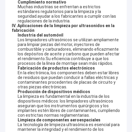
Cumplimiento normativo
Muchas industrias se enfrentan a estrictos
estándares regulatorios para la limpieza y la
seguridad.ayudar a los fabricantes a cumplir con las
regulaciones de la industria.
IV. Aplicaciones de la limpieza por ultrasonidos en la
fabricación
Industria del automóvil
Los limpiadores ultrasónicos se utilizan ampliamente
para limpiar piezas del motor, inyectores de
combustible y carburadores, eliminando eficazmente
los depósitos de aceite y carbono que pueden afectar
el rendimiento.Su eficiencia contribuye a que los
procesos de la línea de montaje sean más rápidos.
Fabricación de productos electrónicos
En la electrónica, los componentes deben estar libres
de residuos que puedan conducir a fallas eléctricas.y
contaminantes procedentes de placas de circuito y
otras piezas electrónicas.
Producción de dispositivos médicos
La limpieza es fundamental en la industria de los
Hogar
dispositivos médicos: los limpiadores ultrasónicos
Guangdong Blue Whale Equipment Co., Ltd. de limpieza por
aseguran que los instrumentos quirúrgicos y los
ultrasonidos
es un fabricante profesional con 20 años de
implantes estén libres de contaminantes, cumpliendo
Productos
con estrictas normas reglamentarias.
experiencia en tecnología de limpieza ultrasónica.Nos
Limpieza de componentes aeroespaciales
especializamos en el diseño y fabricación de una gama
Demostración de VR
La tecnología de limpieza ultrasónica es esencial para
completa de máquinas de limpieza por ultrasonidos estándar,
mantener la integridad y el rendimiento de los
así como sistemas de limpieza no estándar personalizados